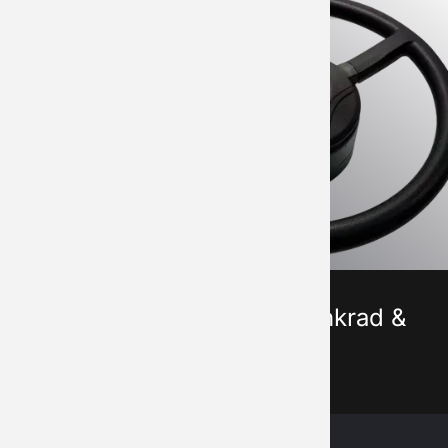
GF-Controls Lenkrad &
Lenkradmotor