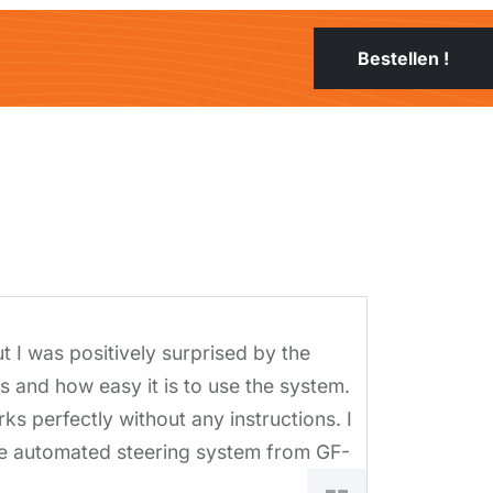
Bestellen !
but I was positively surprised by the
Absolutely
s and how easy it is to use the system.
it acquire
rks perfectly without any instructions. I
all over t
Tyler
e automated steering system from GF-