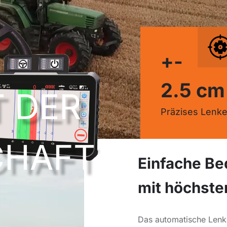
+-
2.5 cm
T DER
Präzises Lenk
CHAFT
Einfache Be
mit höchste
Das automatische Lenk