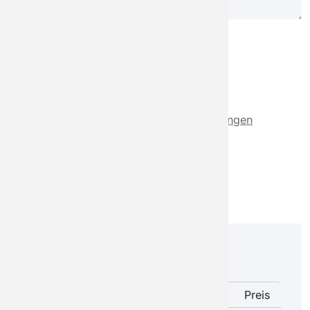
Bezahlung
Card Payment
Ich akzeptiere die
Geschäftsbedingungen
Bestell Übersicht
Bestell Übersicht
Produkt
Preis