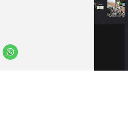
Blog
KONTAKT
+1 (817) 532-7782
info@gf-controls.com
16898 436th Ave, Henry, SD 57243, USA
© All Rights Reserved