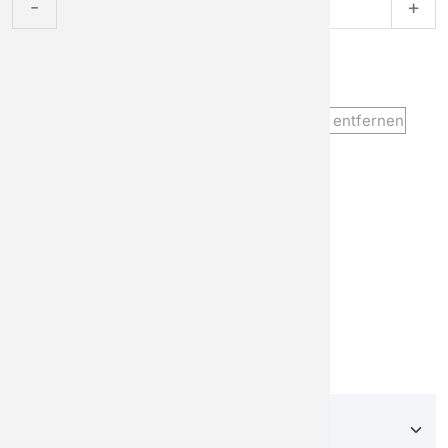
-
+
Produktoptionen
ERWEITERUNGSSATZ FÜR GF-1200
entfernen
GF-Controls RTK
Autosteer Expansion
Kit
+ $3.500
Händler auswählen