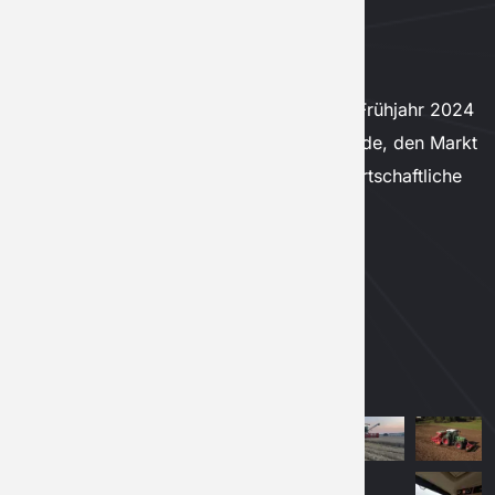
ÜBER
GF-Controls ist ein Unternehmen, das im Frühjahr 2024
in Rumänien mit der Vision gegründet wurde, den Markt
für automatisierte Lenksysteme für landwirtschaftliche
Erntemaschinen zu revolutionieren.
Mehr Lesen
VERKNÜPFUNGEN
GALERIE
über
Produkt / Shop
Service-Partner