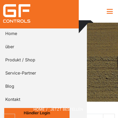
GF Controls
DE
EN
Home
über
Produkt / Shop
Service-Partner
Blog
Kontakt
Menge auswählen
HOME
/
JETZT BESTELLEN
Händler Login