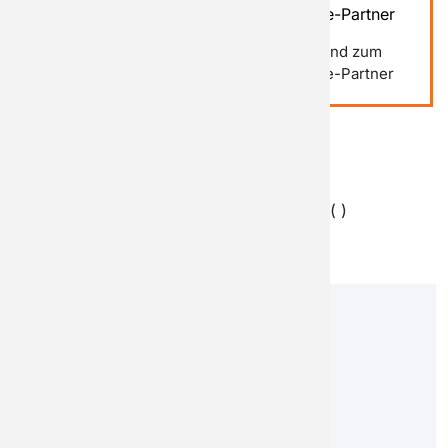
Selbst einbauen
Service-Partner
Versand zu Ihrer
Versand zum
Adresse
Service-Partner
Versand Informationen
Will be shipped to the dealer you chose in( )
Zusätzliche Informationen