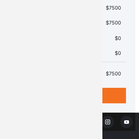
GF-Controls RTK Autosteer x1
$7500
Zwischensumme
$7500
0% VAT
$0
Versandkosten
$0
Gesamtsumme
$7500
Bestellen